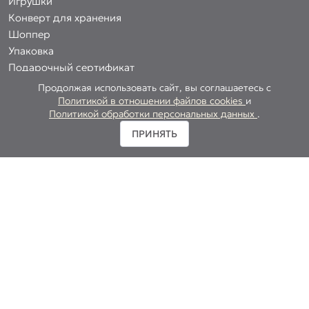
Игрушки
Конверт для хранения
Шоппер
Упаковка
Подарочный сертификат
Продолжая использовать сайт, вы соглашаетесь с
Политикой в отношении файлов cookies
и
Политикой обработки персональных данных
.
О БРЕНДЕ
ПРИНЯТЬ
Философия BARME
Политика обработки персональных данных
Политика использования coockies
Согласие на обработку персональных данных
ПОКУПАТЕЛЯМ
Доставка и оплата
Контакты