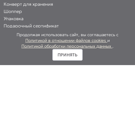
Конверт для хранения
Шоппер
Упаковка
Подарочный сертификат
Продолжая использовать сайт, вы соглашаетесь с
Политикой в отношении файлов cookies
и
Политикой обработки персональных данных
.
О БРЕНДЕ
ПРИНЯТЬ
Философия BARME
Политика обработки персональных данных
Политика использования coockies
Согласие на обработку персональных данных
ПОКУПАТЕЛЯМ
Доставка и оплата
Контакты