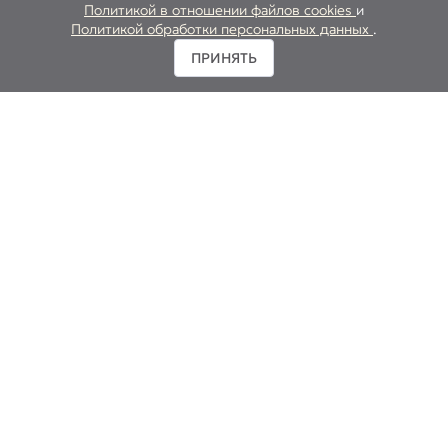
Политикой в отношении файлов cookies
и
Политикой обработки персональных данных
.
О БРЕНДЕ
ПРИНЯТЬ
Философия BARME
Политика обработки персональных данных
Политика использования coockies
Согласие на обработку персональных данных
ПОКУПАТЕЛЯМ
Доставка и оплата
Контакты
Гарантия и возврат
Полезное
Дизайнерам
Отелям
Оптовым покупателям