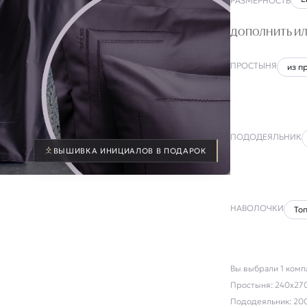
РАЗМЕРНОСТЬ
ДОПОЛНИТЬ ИЛ
ПРОСТЫНЯ
ПОДОДЕЯЛЬНИК
ВЫШИВКА ИНИЦИАЛОВ В ПОДАРОК
НАВОЛОЧКИ
Вы выбрали
1
комп
Простыня:
240х270 
Пододеяльник:
200