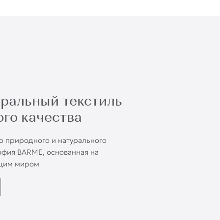
уральный текстиль
го качества
о природного и натурального
софия BARME, основанная на
щим миром