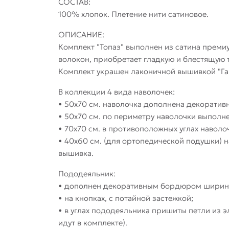
СОСТАВ:
100% хлопок. Плетение нити сатиновое.
ОПИСАНИЕ:
Комплект "Топаз" выполнен из сатина преми
волокон, приобретает гладкую и блестящую 
Комплект украшен лаконичной вышивкой "Гай
В коллекции 4 вида наволочек:
• 50х70 см. наволочка дополнена декорати
• 50х70 см. по периметру наволочки выполн
• 70х70 см. в противоположных углах навол
• 40х60 см. (для ортопедической подушки) 
вышивка.
Пододеяльник:
• дополнен декоративным бордюром шириной
• на кнопках, с потайной застежкой;
• в углах пододеяльника пришиты петли из 
идут в комплекте).